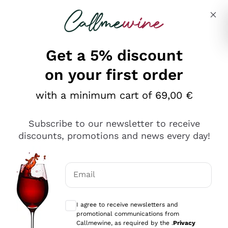
Skip to content
Describe what you are looking for
Get a 5% discount
on your first order
Ottimo
with a minimum cart of 69,00 €
4,5
/5
2.561
Subscribe to our newsletter to receive
recensioni
discounts, promotions and news every day!
Le nostre recensioni a 4 e 5 stelle.
Clicca qui per leggerle tutte >
Email
Precedente
Successivo
Optional consents to receive communicat
I agree to receive newsletters and
Oggi
promotional communications from
Acquisto semplice nelle modalità, gestito con rapidità e
Callmewine, as required by the .
Privacy