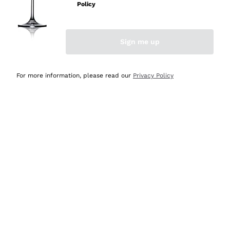
professionalità
Policy
Acquirente verificato
Sign me up
Oggi
Seri affidabili
For more information, please read our
Privacy Policy
Acquirente verificato
Ieri
Il catalogo offre moltissime possibilità di scelta tra tanti
prodotti diversi e con un ampio range di prezzo. Le
indicazioni dei consulenti sono estremamente chiare e
conformi alle caratteristiche dei prodotti acquistati
Acquirente verificato