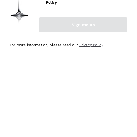
velocissima
Policy
Acquirente verificato
Sign me up
Ieri
Perfetti e attenti al cliente
For more information, please read our
Privacy Policy
Acquirente verificato
Ieri
Semplice nell'uso, puntuali e veloci.
Acquirente verificato
Ieri
Ottima come sempre!