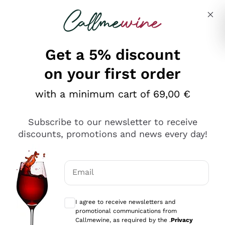
Skip to content
Describe what you are looking for
Get a 5% discount
on your first order
Ottimo
with a minimum cart of 69,00 €
4,5
/5
2.552
Subscribe to our newsletter to receive
recensioni
discounts, promotions and news every day!
Le nostre recensioni a 4 e 5 stelle.
Clicca qui per leggerle tutte >
Email
Precedente
Successivo
Optional consents to receive communicat
I agree to receive newsletters and
Oggi
promotional communications from
Ottima facilità di acquisto sul sito e consegna
Callmewine, as required by the .
Privacy