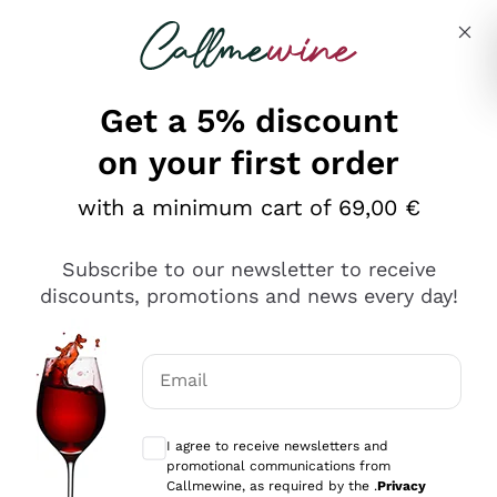
Skip to content
Describe what you are looking for
Get a 5% discount
on your first order
Ottimo
with a minimum cart of 69,00 €
4,5
/5
2.559
Subscribe to our newsletter to receive
recensioni
discounts, promotions and news every day!
Le nostre recensioni a 4 e 5 stelle.
Clicca qui per leggerle tutte >
Email
Precedente
Successivo
Optional consents to receive communicat
I agree to receive newsletters and
Oggi
promotional communications from
Il catalogo offre moltissime possibilità di scelta tra tanti
Callmewine, as required by the .
Privacy