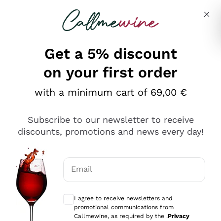
Skip to content
Describe what you are looking for
Get a 5% discount
on your first order
Ottimo
with a minimum cart of 69,00 €
4,5
/5
2.551
Subscribe to our newsletter to receive
recensioni
discounts, promotions and news every day!
Le nostre recensioni a 4 e 5 stelle.
Clicca qui per leggerle tutte >
Email
Precedente
Successivo
Optional consents to receive communicat
I agree to receive newsletters and
Oggi
promotional communications from
Perfetti e attenti al cliente
Callmewine, as required by the .
Privacy