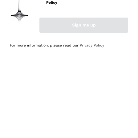
Policy
Acquirente verificato
Sign me up
Ieri
Semplice nell'uso, puntuali e veloci.
For more information, please read our
Privacy Policy
Acquirente verificato
Ieri
Ottima come sempre!
Acquirente verificato
2 Giorni Fa
Buona esperienza
Acquirente verificato