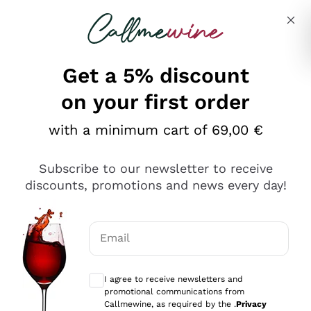
Skip to content
Describe what you are looking for
Get a 5% discount
on your first order
Ottimo
with a minimum cart of 69,00 €
4,5
/5
2.566
Subscribe to our newsletter to receive
recensioni
discounts, promotions and news every day!
Le nostre recensioni a 4 e 5 stelle.
Clicca qui per leggerle tutte >
Email
Precedente
Successivo
Optional consents to receive communicat
I agree to receive newsletters and
Oggi
promotional communications from
Ordine tutto ok, niente da dire a riguardo. Il sito in se
Callmewine, as required by the .
Privacy