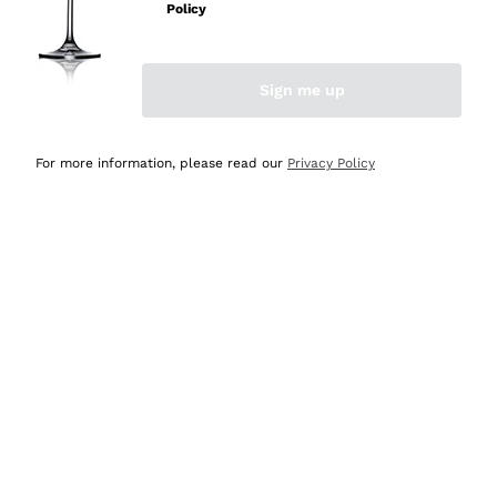
velocissima
Policy
Acquirente verificato
Sign me up
Ieri
Perfetti e attenti al cliente
For more information, please read our
Privacy Policy
Acquirente verificato
2 Giorni Fa
Semplice nell'uso, puntuali e veloci.
Acquirente verificato
2 Giorni Fa
Ottima come sempre!