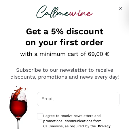
Skip to content
Describe what you are looking for
Get a 5% discount
on your first order
Ottimo
with a minimum cart of 69,00 €
4,5
/5
2.552
Subscribe to our newsletter to receive
recensioni
discounts, promotions and news every day!
Le nostre recensioni a 4 e 5 stelle.
Clicca qui per leggerle tutte >
Email
Precedente
Successivo
Optional consents to receive communicat
I agree to receive newsletters and
Oggi
promotional communications from
Ottima facilità di acquisto sul sito e consegna
Callmewine, as required by the .
Privacy