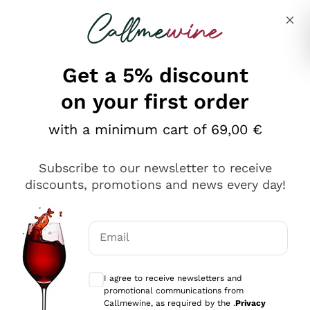
Skip to content
Describe what you are looking for
Get a 5% discount
on your first order
Ottimo
with a minimum cart of 69,00 €
4,5
/5
2.566
Subscribe to our newsletter to receive
recensioni
discounts, promotions and news every day!
Le nostre recensioni a 4 e 5 stelle.
Clicca qui per leggerle tutte >
Email
Precedente
Successivo
Optional consents to receive communicat
I agree to receive newsletters and
Oggi
promotional communications from
Ordine tutto ok, niente da dire a riguardo. Il sito in se
Callmewine, as required by the .
Privacy