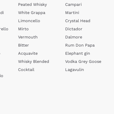
Peated Whisky
Campari
di
White Grappa
Martini
Limoncello
Crystal Head
ello
Mirto
Dictador
Vermouth
Dalmore
Bitter
Rum Don Papa
o
Acquavite
Elephant gin
Whisky Blended
Vodka Grey Goose
Cocktail
Lagavulin
io