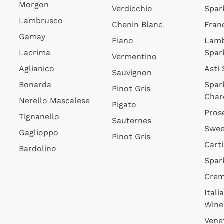
Morgon
Verdicchio
Spar
Lambrusco
Chenin Blanc
Fran
Gamay
Fiano
Lam
Lacrima
Spar
Vermentino
Aglianico
Asti
Sauvignon
Bonarda
Spar
Pinot Gris
Char
Nerello Mascalese
Pigato
Pros
Tignanello
Sauternes
Swee
Gaglioppo
Pinot Gris
Cart
Bardolino
Spar
Cre
Itali
Wine
Vene