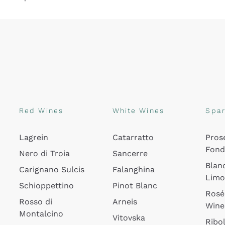
Red Wines
White Wines
Spar
Lagrein
Catarratto
Pros
Fon
Nero di Troia
Sancerre
Blan
Carignano Sulcis
Falanghina
Lim
Schioppettino
Pinot Blanc
Rosé
Rosso di
Arneis
Wine
Montalcino
Vitovska
Ribol