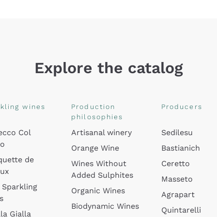
Explore the catalog
kling wines
Production
Producers
philosophies
ecco Col
Artisanal winery
Sedilesu
do
Orange Wine
Bastianich
quette de
Wines Without
Ceretto
oux
Added Sulphites
Masseto
 Sparkling
Organic Wines
Agrapart
s
Biodynamic Wines
Quintarelli
la Gialla