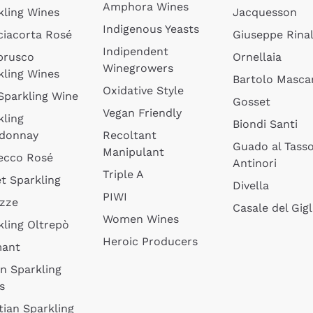
Amphora Wines
kling Wines
Jacquesson
Indigenous Yeasts
ciacorta Rosé
Giuseppe Rinal
Indipendent
brusco
Ornellaia
Winegrowers
kling Wines
Bartolo Mascar
Oxidative Style
 Sparkling Wine
Gosset
Vegan Friendly
kling
Biondi Santi
donnay
Recoltant
Guado al Tass
Manipulant
ecco Rosé
Antinori
Triple A
t Sparkling
Divella
PIWI
izze
Casale del Gigl
Women Wines
kling Oltrepò
Heroic Producers
mant
an Sparkling
s
tian Sparkling