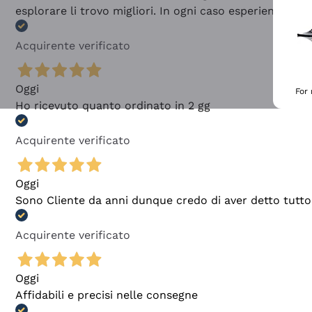
esplorare li trovo migliori. In ogni caso esperienza buo
Acquirente verificato
Oggi
For
Ho ricevuto quanto ordinato in 2 gg
Acquirente verificato
Oggi
Sono Cliente da anni dunque credo di aver detto tutto
Acquirente verificato
Oggi
Affidabili e precisi nelle consegne