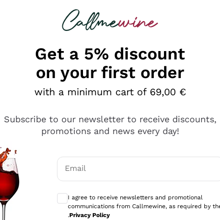
 looking for
Champagne
Sparkling Wines
Al
Get a 5% discount
on your first order
with a minimum cart of 69,00 €
Subscribe to our newsletter to receive discounts,
promotions and news every day!
Email
Optional consents to receive communicati
I agree to receive newsletters and promotional
communications from Callmewine, as required by th
se non è male ma secondo me ci sono alternative che hanno p
.
Privacy Policy