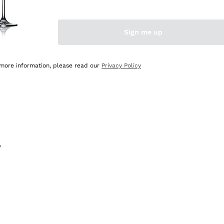
na e lo consiglio! 👍
Sign me up
 more information, please read our
Privacy Policy
.