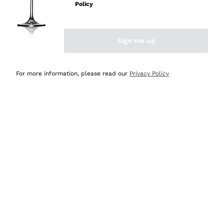
velocissima
Policy
Acquirente verificato
Sign me up
Ieri
Perfetti e attenti al cliente
For more information, please read our
Privacy Policy
Acquirente verificato
2 Giorni Fa
Semplice nell'uso, puntuali e veloci.
Acquirente verificato
2 Giorni Fa
Ottima come sempre!