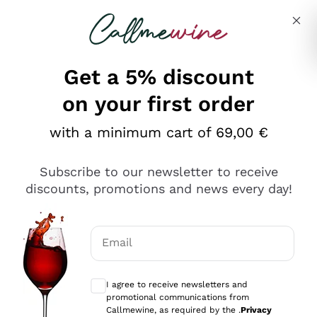
Skip to content
Describe what you are looking for
Get a 5% discount
on your first order
Ottimo
with a minimum cart of 69,00 €
4,5
/5
2.552
Subscribe to our newsletter to receive
recensioni
discounts, promotions and news every day!
Le nostre recensioni a 4 e 5 stelle.
Clicca qui per leggerle tutte >
Email
Precedente
Successivo
Optional consents to receive communicat
I agree to receive newsletters and
Oggi
promotional communications from
Ottima facilità di acquisto sul sito e consegna
Callmewine, as required by the .
Privacy