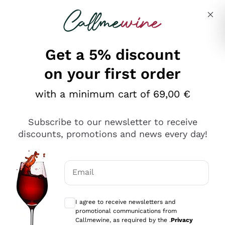
Skip to content
Describe what you are looking for
Get a 5% discount
on your first order
Ottimo
with a minimum cart of 69,00 €
4,5
/5
2.566
Subscribe to our newsletter to receive
recensioni
discounts, promotions and news every day!
Le nostre recensioni a 4 e 5 stelle.
Clicca qui per leggerle tutte >
Email
Precedente
Successivo
Optional consents to receive communicat
I agree to receive newsletters and
Ieri
promotional communications from
Ordine tutto ok, niente da dire a riguardo. Il sito in se
Callmewine, as required by the .
Privacy