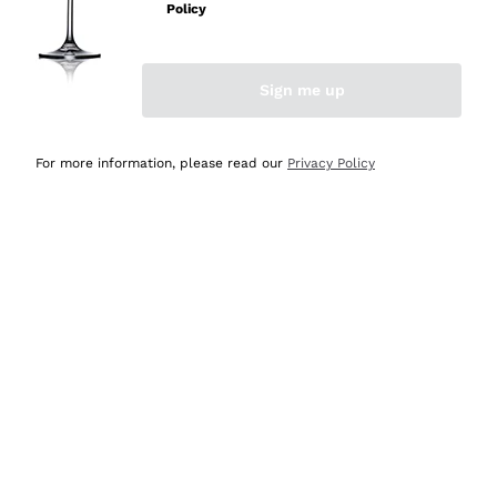
Policy
Acquirente verificato
Sign me up
Ieri
Semplice nell'uso, puntuali e veloci.
For more information, please read our
Privacy Policy
Acquirente verificato
Ieri
Ottima come sempre!
Acquirente verificato
2 Giorni Fa
Buona esperienza
Acquirente verificato