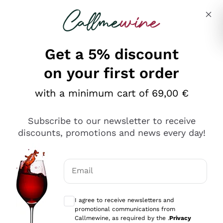
Skip to content
Describe what you are looking for
Get a 5% discount
on your first order
Ottimo
with a minimum cart of 69,00 €
4,5
/5
2.551
Subscribe to our newsletter to receive
recensioni
discounts, promotions and news every day!
Le nostre recensioni a 4 e 5 stelle.
Clicca qui per leggerle tutte >
Email
Precedente
Successivo
Optional consents to receive communicat
I agree to receive newsletters and
Oggi
promotional communications from
Perfetti e attenti al cliente
Callmewine, as required by the .
Privacy