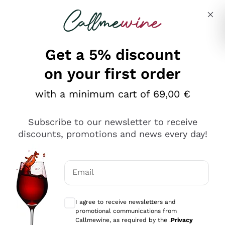
Skip to content
Describe what you are looking for
Get a 5% discount
on your first order
Ottimo
with a minimum cart of 69,00 €
4,5
/5
2.561
Subscribe to our newsletter to receive
recensioni
discounts, promotions and news every day!
Le nostre recensioni a 4 e 5 stelle.
Clicca qui per leggerle tutte >
Email
Precedente
Successivo
Optional consents to receive communicat
I agree to receive newsletters and
Oggi
promotional communications from
Acquisto semplice nelle modalità, gestito con rapidità e
Callmewine, as required by the .
Privacy