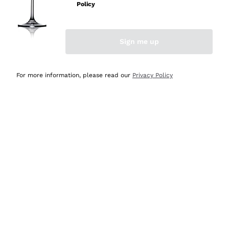
professionalità
Policy
Acquirente verificato
Sign me up
Oggi
Seri affidabili
For more information, please read our
Privacy Policy
Acquirente verificato
Ieri
Il catalogo offre moltissime possibilità di scelta tra tanti
prodotti diversi e con un ampio range di prezzo. Le
indicazioni dei consulenti sono estremamente chiare e
conformi alle caratteristiche dei prodotti acquistati
Acquirente verificato