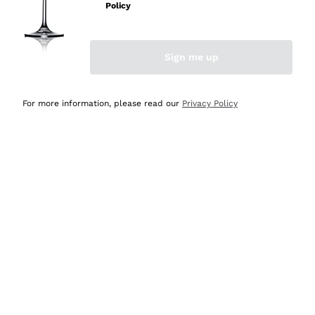
velocissima
Policy
Acquirente verificato
Sign me up
Ieri
Perfetti e attenti al cliente
For more information, please read our
Privacy Policy
Acquirente verificato
2 Giorni Fa
Semplice nell'uso, puntuali e veloci.
Acquirente verificato
2 Giorni Fa
Ottima come sempre!