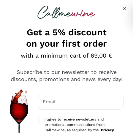
Skip to content
Describe what you are looking for
Get a 5% discount
on your first order
Ottimo
with a minimum cart of 69,00 €
4,5
/5
2.552
Subscribe to our newsletter to receive
recensioni
discounts, promotions and news every day!
Le nostre recensioni a 4 e 5 stelle.
Clicca qui per leggerle tutte >
Email
Precedente
Successivo
Optional consents to receive communicat
I agree to receive newsletters and
Oggi
promotional communications from
Ottima facilità di acquisto sul sito e consegna
Callmewine, as required by the .
Privacy