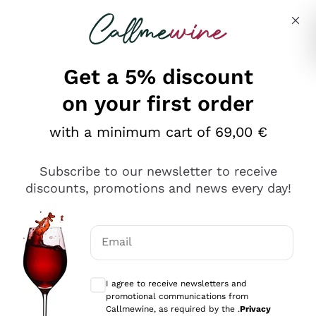
Skip to content
Describe what you are looking for
Get a 5% discount
on your first order
Ottimo
with a minimum cart of 69,00 €
4,5
/5
2.551
Subscribe to our newsletter to receive
recensioni
discounts, promotions and news every day!
Le nostre recensioni a 4 e 5 stelle.
Clicca qui per leggerle tutte >
Email
Precedente
Successivo
Optional consents to receive communicat
I agree to receive newsletters and
Oggi
promotional communications from
Perfetti e attenti al cliente
Callmewine, as required by the .
Privacy