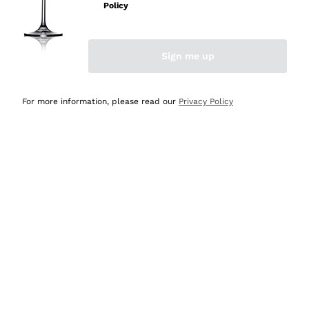
Policy
Acquirente verificato
Sign me up
Ieri
Semplice nell'uso, puntuali e veloci.
For more information, please read our
Privacy Policy
Acquirente verificato
Ieri
Ottima come sempre!
Acquirente verificato
2 Giorni Fa
Buona esperienza
Acquirente verificato