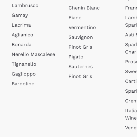
Lambrusco
Chenin Blanc
Fran
Gamay
Fiano
Lam
Lacrima
Spar
Vermentino
Aglianico
Asti
Sauvignon
Bonarda
Spar
Pinot Gris
Char
Nerello Mascalese
Pigato
Pros
Tignanello
Sauternes
Swee
Gaglioppo
Pinot Gris
Cart
Bardolino
Spar
Cre
Itali
Wine
Vene