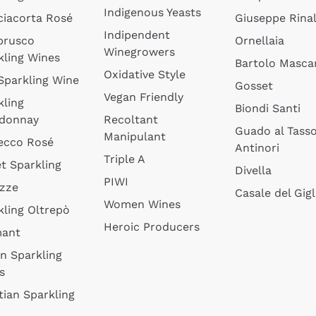
Indigenous Yeasts
ciacorta Rosé
Giuseppe Rinal
Indipendent
brusco
Ornellaia
Winegrowers
kling Wines
Bartolo Mascar
Oxidative Style
 Sparkling Wine
Gosset
Vegan Friendly
kling
Biondi Santi
donnay
Recoltant
Guado al Tass
Manipulant
ecco Rosé
Antinori
Triple A
t Sparkling
Divella
PIWI
izze
Casale del Gigl
Women Wines
kling Oltrepò
Heroic Producers
mant
an Sparkling
s
tian Sparkling