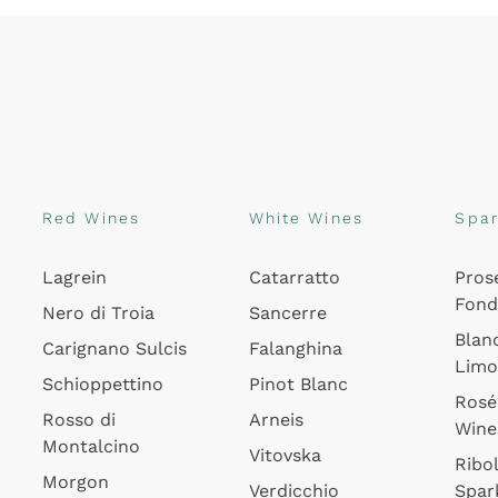
Red Wines
White Wines
Spar
Lagrein
Catarratto
Pros
Fon
Nero di Troia
Sancerre
Blan
Carignano Sulcis
Falanghina
Lim
Schioppettino
Pinot Blanc
Rosé
Rosso di
Arneis
Wine
Montalcino
Vitovska
Ribol
Morgon
Verdicchio
Spar