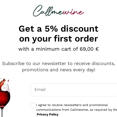
 looking for
Champagne
Sparkling Wines
Al
Get a 5% discount
on your first order
with a minimum cart of 69,00 €
Subscribe to our newsletter to receive discounts,
promotions and news every day!
Email
Optional consents to receive communicati
I agree to receive newsletters and promotional
communications from Callmewine, as required by th
e professionalità
.
Privacy Policy