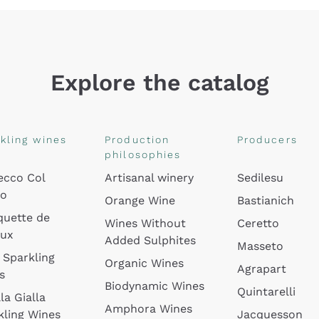
Explore the catalog
kling wines
Production
Producers
philosophies
ecco Col
Artisanal winery
Sedilesu
do
Orange Wine
Bastianich
quette de
Wines Without
Ceretto
oux
Added Sulphites
Masseto
 Sparkling
Organic Wines
Agrapart
s
Biodynamic Wines
Quintarelli
la Gialla
Amphora Wines
kling Wines
Jacquesson