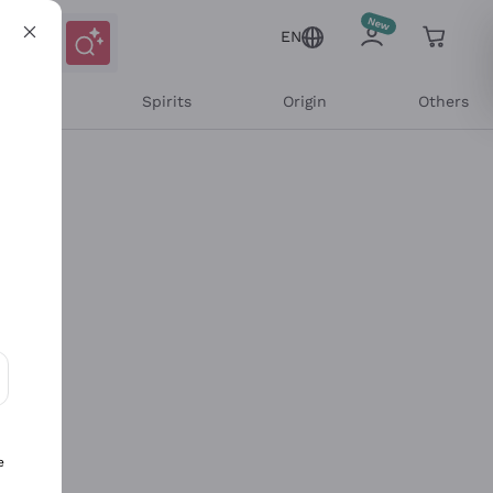
EN
l Wines
Spirits
Origin
Others
ons and personalized offers
e