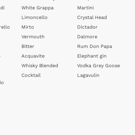
di
White Grappa
Martini
Limoncello
Crystal Head
ello
Mirto
Dictador
Vermouth
Dalmore
Bitter
Rum Don Papa
o
Acquavite
Elephant gin
Whisky Blended
Vodka Grey Goose
Cocktail
Lagavulin
io