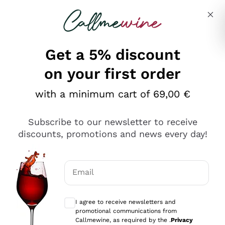
Skip to content
Describe what you are looking for
Get a 5% discount
on your first order
Ottimo
with a minimum cart of 69,00 €
4,5
/5
2.559
Subscribe to our newsletter to receive
recensioni
discounts, promotions and news every day!
Le nostre recensioni a 4 e 5 stelle.
Clicca qui per leggerle tutte >
Email
Precedente
Successivo
Optional consents to receive communicat
I agree to receive newsletters and
Oggi
promotional communications from
Il catalogo offre moltissime possibilità di scelta tra tanti
Callmewine, as required by the .
Privacy