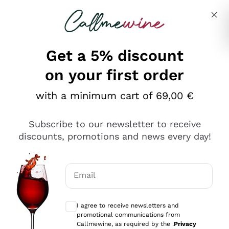
Skip to content
Describe what you are looking for
Get a 5% discount
on your first order
Ottimo
with a minimum cart of 69,00 €
4,5
/5
2.566
Subscribe to our newsletter to receive
recensioni
discounts, promotions and news every day!
Le nostre recensioni a 4 e 5 stelle.
Clicca qui per leggerle tutte >
Email
Precedente
Successivo
Optional consents to receive communicat
I agree to receive newsletters and
Ieri
promotional communications from
Ordine tutto ok, niente da dire a riguardo. Il sito in se
Callmewine, as required by the .
Privacy