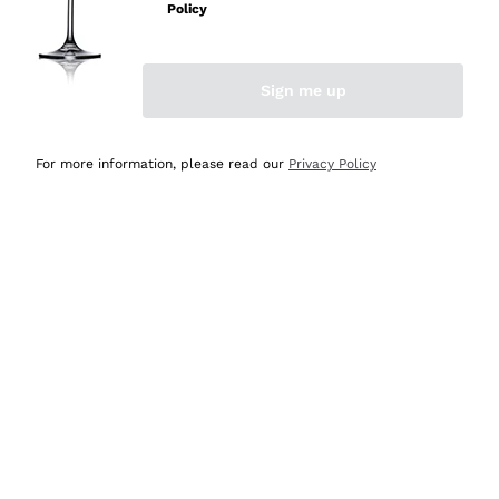
professionalità
Policy
Acquirente verificato
Sign me up
Ieri
Seri affidabili
For more information, please read our
Privacy Policy
Acquirente verificato
Ieri
Il catalogo offre moltissime possibilità di scelta tra tanti
prodotti diversi e con un ampio range di prezzo. Le
indicazioni dei consulenti sono estremamente chiare e
conformi alle caratteristiche dei prodotti acquistati
Acquirente verificato