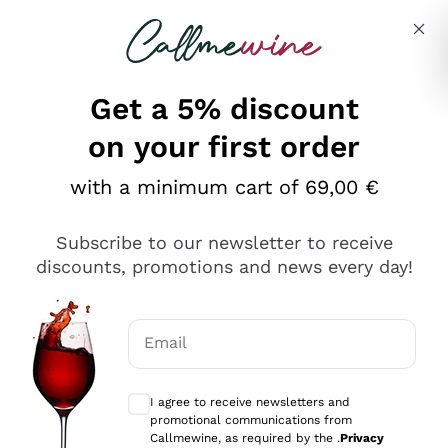
Skip to content
Describe what you are looking for
Get a 5% discount
on your first order
Ottimo
with a minimum cart of 69,00 €
4,5
/5
2.561
Subscribe to our newsletter to receive
recensioni
discounts, promotions and news every day!
Le nostre recensioni a 4 e 5 stelle.
Clicca qui per leggerle tutte >
Email
Precedente
Successivo
Optional consents to receive communicat
I agree to receive newsletters and
Oggi
promotional communications from
Acquisto semplice nelle modalità, gestito con rapidità e
Callmewine, as required by the .
Privacy