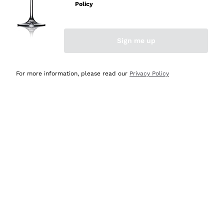
velocissima
Policy
Acquirente verificato
Sign me up
Ieri
Perfetti e attenti al cliente
For more information, please read our
Privacy Policy
Acquirente verificato
Ieri
Semplice nell'uso, puntuali e veloci.
Acquirente verificato
Ieri
Ottima come sempre!