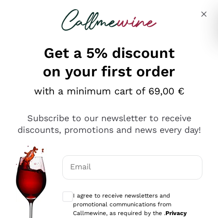
Skip to content
Describe what you are looking for
Get a 5% discount
on your first order
Ottimo
with a minimum cart of 69,00 €
4,5
/5
2.552
Subscribe to our newsletter to receive
recensioni
discounts, promotions and news every day!
Le nostre recensioni a 4 e 5 stelle.
Clicca qui per leggerle tutte >
Email
Precedente
Successivo
Optional consents to receive communicat
I agree to receive newsletters and
Oggi
promotional communications from
Ottima facilità di acquisto sul sito e consegna
Callmewine, as required by the .
Privacy