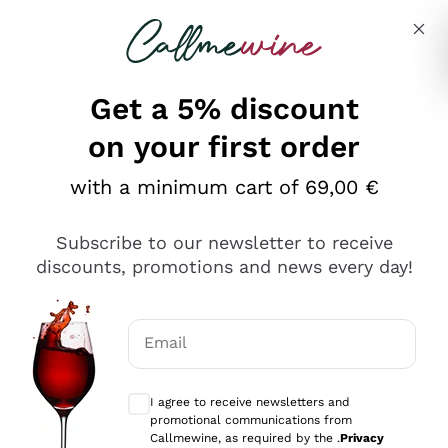
Skip to content
Describe what you are looking for
Get a 5% discount
on your first order
Ottimo
with a minimum cart of 69,00 €
4,5
/5
2.566
Subscribe to our newsletter to receive
recensioni
discounts, promotions and news every day!
Le nostre recensioni a 4 e 5 stelle.
Clicca qui per leggerle tutte >
Email
Precedente
Successivo
Optional consents to receive communicat
I agree to receive newsletters and
2 Giorni Fa
promotional communications from
Ordine tutto ok, niente da dire a riguardo. Il sito in se
Callmewine, as required by the .
Privacy