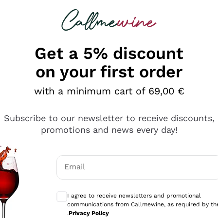
 looking for
Champagne
Sparkling Wines
Al
Get a 5% discount
on your first order
with a minimum cart of 69,00 €
Subscribe to our newsletter to receive discounts,
promotions and news every day!
Email
Optional consents to receive communicati
I agree to receive newsletters and promotional
communications from Callmewine, as required by th
se non è male ma secondo me ci sono alternative che hanno p
.
Privacy Policy