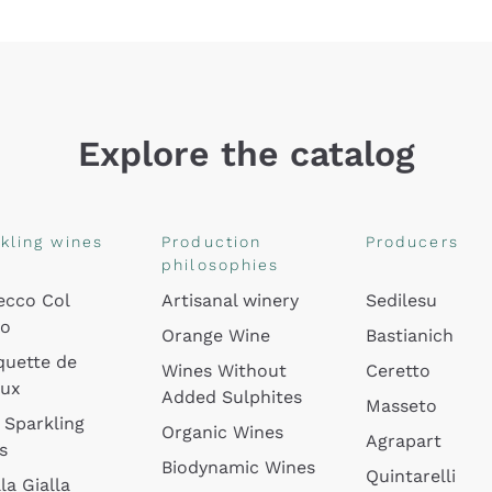
Explore the catalog
kling wines
Production
Producers
philosophies
ecco Col
Artisanal winery
Sedilesu
do
Orange Wine
Bastianich
quette de
Wines Without
Ceretto
oux
Added Sulphites
Masseto
 Sparkling
Organic Wines
Agrapart
s
Biodynamic Wines
Quintarelli
la Gialla