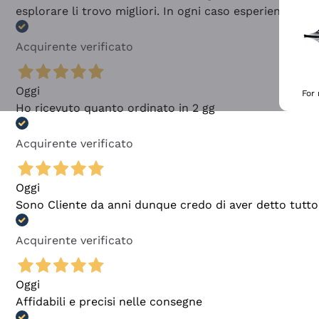
esplorare li trovo migliori. In ogni caso esperienza buo
Acquirente verificato
Oggi
For
Ho ricevuto quanto ordinato in 2 gg
Acquirente verificato
Oggi
Sono Cliente da anni dunque credo di aver detto tutto
Acquirente verificato
Oggi
Affidabili e precisi nelle consegne