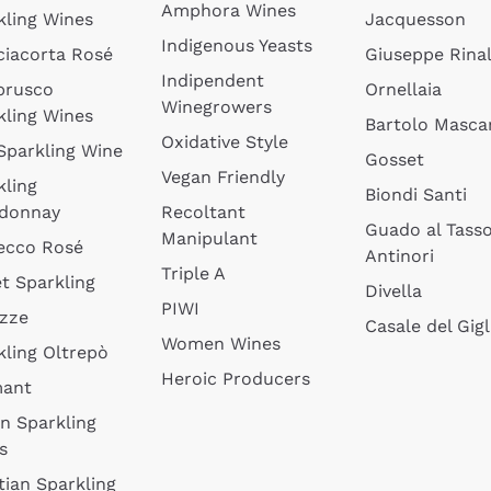
Amphora Wines
kling Wines
Jacquesson
Indigenous Yeasts
ciacorta Rosé
Giuseppe Rinal
Indipendent
brusco
Ornellaia
Winegrowers
kling Wines
Bartolo Mascar
Oxidative Style
 Sparkling Wine
Gosset
Vegan Friendly
kling
Biondi Santi
donnay
Recoltant
Guado al Tass
Manipulant
ecco Rosé
Antinori
Triple A
t Sparkling
Divella
PIWI
izze
Casale del Gigl
Women Wines
kling Oltrepò
Heroic Producers
mant
an Sparkling
s
tian Sparkling