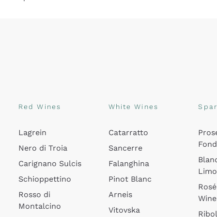
Red Wines
White Wines
Spar
Lagrein
Catarratto
Pros
Fon
Nero di Troia
Sancerre
Blan
Carignano Sulcis
Falanghina
Lim
Schioppettino
Pinot Blanc
Rosé
Rosso di
Arneis
Wine
Montalcino
Vitovska
Ribol