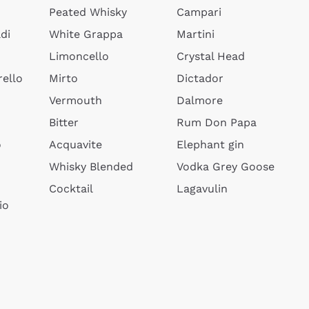
Peated Whisky
Campari
di
White Grappa
Martini
Limoncello
Crystal Head
ello
Mirto
Dictador
Vermouth
Dalmore
Bitter
Rum Don Papa
o
Acquavite
Elephant gin
Whisky Blended
Vodka Grey Goose
Cocktail
Lagavulin
io