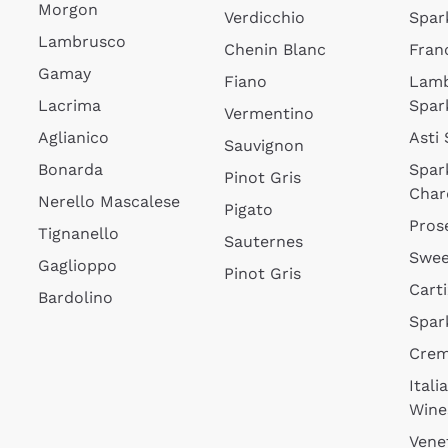
Morgon
Verdicchio
Spar
Lambrusco
Chenin Blanc
Fran
Gamay
Fiano
Lam
Lacrima
Spar
Vermentino
Aglianico
Asti
Sauvignon
Bonarda
Spar
Pinot Gris
Char
Nerello Mascalese
Pigato
Pros
Tignanello
Sauternes
Swee
Gaglioppo
Pinot Gris
Cart
Bardolino
Spar
Cre
Itali
Wine
Vene