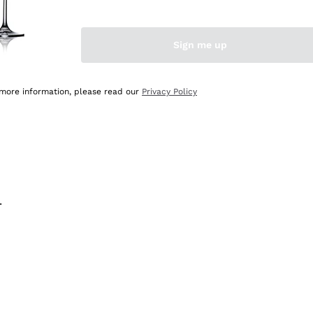
na e lo consiglio! 👍
Sign me up
 more information, please read our
Privacy Policy
.