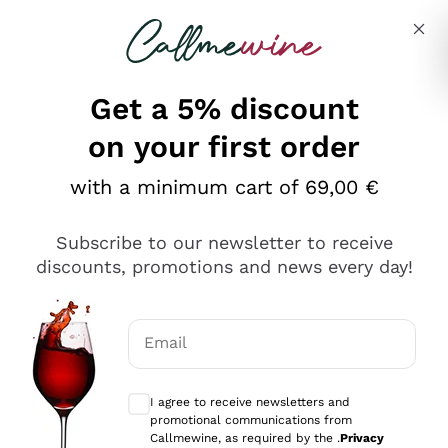
Skip to content
Describe what you are looking for
Get a 5% discount
on your first order
Ottimo
with a minimum cart of 69,00 €
4,5
/5
2.559
Subscribe to our newsletter to receive
recensioni
discounts, promotions and news every day!
Le nostre recensioni a 4 e 5 stelle.
Clicca qui per leggerle tutte >
Email
Precedente
Successivo
Optional consents to receive communicat
I agree to receive newsletters and
Oggi
promotional communications from
Il catalogo offre moltissime possibilità di scelta tra tanti
Callmewine, as required by the .
Privacy