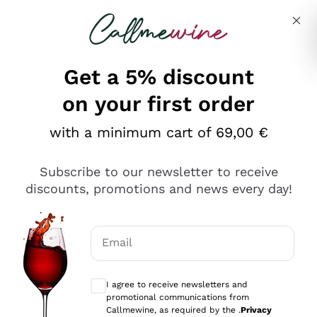
Skip to content
Describe what you are looking for
Get a 5% discount
on your first order
Ottimo
with a minimum cart of 69,00 €
4,5
/5
2.566
Subscribe to our newsletter to receive
recensioni
discounts, promotions and news every day!
Le nostre recensioni a 4 e 5 stelle.
Clicca qui per leggerle tutte >
Email
Precedente
Successivo
Optional consents to receive communicat
I agree to receive newsletters and
Ieri
promotional communications from
Ordine tutto ok, niente da dire a riguardo. Il sito in se
Callmewine, as required by the .
Privacy