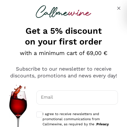
Skip to content
Describe what you are looking for
Get a 5% discount
on your first order
Ottimo
with a minimum cart of 69,00 €
4,5
/5
2.566
Subscribe to our newsletter to receive
recensioni
discounts, promotions and news every day!
Le nostre recensioni a 4 e 5 stelle.
Clicca qui per leggerle tutte >
Email
Precedente
Successivo
Optional consents to receive communicat
I agree to receive newsletters and
Ieri
promotional communications from
Ordine tutto ok, niente da dire a riguardo. Il sito in se
Callmewine, as required by the .
Privacy