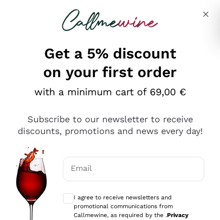
Skip to content
Describe what you are looking for
Get a 5% discount
on your first order
Ottimo
with a minimum cart of 69,00 €
4,5
/5
2.552
Subscribe to our newsletter to receive
recensioni
discounts, promotions and news every day!
Le nostre recensioni a 4 e 5 stelle.
Clicca qui per leggerle tutte >
Email
Precedente
Successivo
Optional consents to receive communicat
I agree to receive newsletters and
Oggi
promotional communications from
Ottima facilità di acquisto sul sito e consegna
Callmewine, as required by the .
Privacy