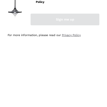
velocissima
Policy
Acquirente verificato
Sign me up
Ieri
Perfetti e attenti al cliente
For more information, please read our
Privacy Policy
Acquirente verificato
Ieri
Semplice nell'uso, puntuali e veloci.
Acquirente verificato
Ieri
Ottima come sempre!