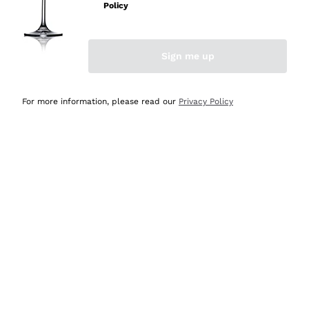
professionalità
Policy
Acquirente verificato
Sign me up
Ieri
Seri affidabili
For more information, please read our
Privacy Policy
Acquirente verificato
Ieri
Il catalogo offre moltissime possibilità di scelta tra tanti
prodotti diversi e con un ampio range di prezzo. Le
indicazioni dei consulenti sono estremamente chiare e
conformi alle caratteristiche dei prodotti acquistati
Acquirente verificato