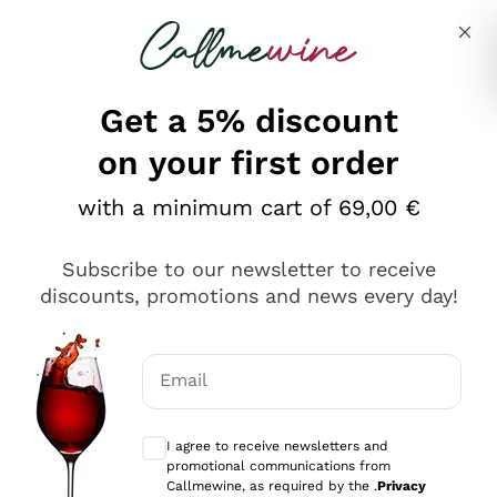
Skip to content
Describe what you are looking for
Get a 5% discount
on your first order
Ottimo
with a minimum cart of 69,00 €
4,5
/5
2.561
Subscribe to our newsletter to receive
recensioni
discounts, promotions and news every day!
Le nostre recensioni a 4 e 5 stelle.
Clicca qui per leggerle tutte >
Email
Precedente
Successivo
Optional consents to receive communicat
I agree to receive newsletters and
Oggi
promotional communications from
Acquisto semplice nelle modalità, gestito con rapidità e
Callmewine, as required by the .
Privacy