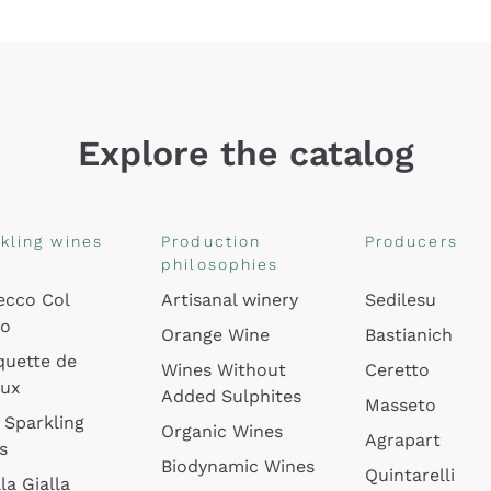
Explore the catalog
kling wines
Production
Producers
philosophies
ecco Col
Artisanal winery
Sedilesu
do
Orange Wine
Bastianich
quette de
Wines Without
Ceretto
oux
Added Sulphites
Masseto
 Sparkling
Organic Wines
Agrapart
s
Biodynamic Wines
Quintarelli
la Gialla