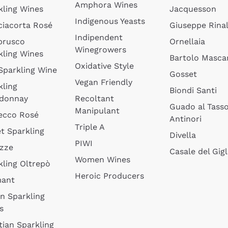
Amphora Wines
kling Wines
Jacquesson
Indigenous Yeasts
ciacorta Rosé
Giuseppe Rinal
Indipendent
brusco
Ornellaia
Winegrowers
kling Wines
Bartolo Mascar
Oxidative Style
 Sparkling Wine
Gosset
Vegan Friendly
kling
Biondi Santi
donnay
Recoltant
Guado al Tass
Manipulant
ecco Rosé
Antinori
Triple A
t Sparkling
Divella
PIWI
izze
Casale del Gigl
Women Wines
kling Oltrepò
Heroic Producers
mant
an Sparkling
s
tian Sparkling