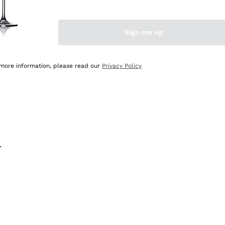
na e lo consiglio! 👍
Sign me up
 more information, please read our
Privacy Policy
.