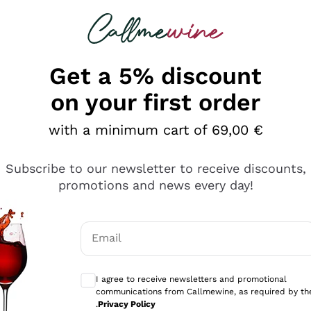
 looking for
Champagne
Sparkling Wines
Al
Get a 5% discount
on your first order
with a minimum cart of 69,00 €
Subscribe to our newsletter to receive discounts,
promotions and news every day!
Email
Optional consents to receive communicati
I agree to receive newsletters and promotional
communications from Callmewine, as required by th
se non è male ma secondo me ci sono alternative che hanno p
.
Privacy Policy