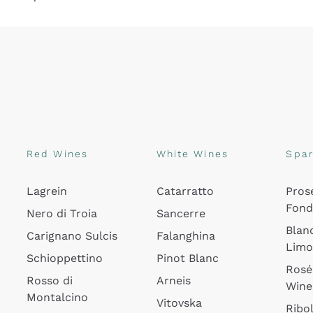
Red Wines
White Wines
Spar
Lagrein
Catarratto
Pros
Fon
Nero di Troia
Sancerre
Blan
Carignano Sulcis
Falanghina
Lim
Schioppettino
Pinot Blanc
Rosé
Rosso di
Arneis
Wine
Montalcino
Vitovska
Ribol