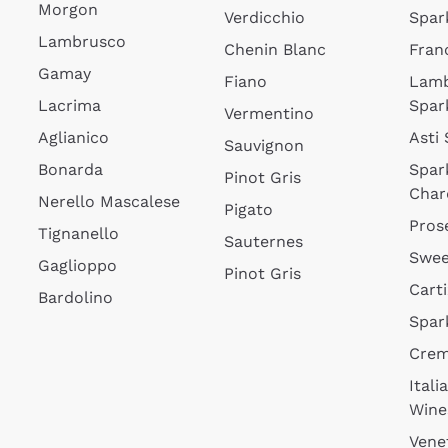
Morgon
Verdicchio
Spar
Lambrusco
Chenin Blanc
Fran
Gamay
Fiano
Lam
Lacrima
Spar
Vermentino
Aglianico
Asti
Sauvignon
Bonarda
Spar
Pinot Gris
Char
Nerello Mascalese
Pigato
Pros
Tignanello
Sauternes
Swee
Gaglioppo
Pinot Gris
Cart
Bardolino
Spar
Cre
Itali
Wine
Vene