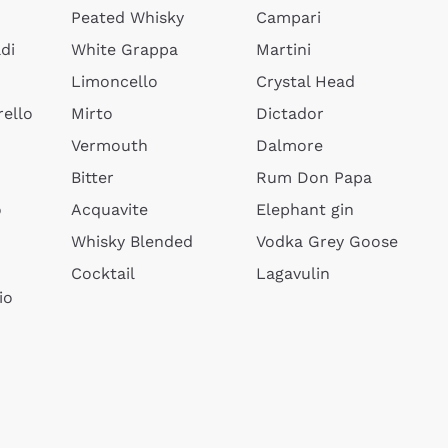
Peated Whisky
Campari
di
White Grappa
Martini
Limoncello
Crystal Head
ello
Mirto
Dictador
Vermouth
Dalmore
Bitter
Rum Don Papa
o
Acquavite
Elephant gin
Whisky Blended
Vodka Grey Goose
Cocktail
Lagavulin
io