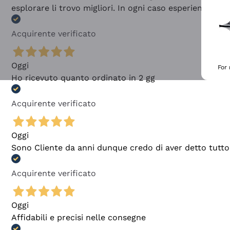
esplorare li trovo migliori. In ogni caso esperienza buo
Acquirente verificato
Oggi
For
Ho ricevuto quanto ordinato in 2 gg
Acquirente verificato
Oggi
Sono Cliente da anni dunque credo di aver detto tutto
Acquirente verificato
Oggi
Affidabili e precisi nelle consegne