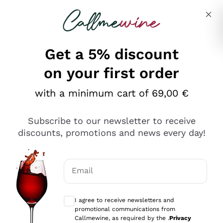
Skip to content
Describe what you are looking for
Get a 5% discount
on your first order
Ottimo
with a minimum cart of 69,00 €
4,5
/5
2.566
Subscribe to our newsletter to receive
recensioni
discounts, promotions and news every day!
Le nostre recensioni a 4 e 5 stelle.
Clicca qui per leggerle tutte >
Email
Precedente
Successivo
Optional consents to receive communicat
I agree to receive newsletters and
2 Giorni Fa
promotional communications from
Ordine tutto ok, niente da dire a riguardo. Il sito in se
Callmewine, as required by the .
Privacy