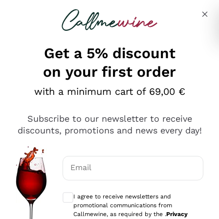
Skip to content
Describe what you are looking for
Get a 5% discount
on your first order
Ottimo
with a minimum cart of 69,00 €
4,5
/5
2.566
Subscribe to our newsletter to receive
recensioni
discounts, promotions and news every day!
Le nostre recensioni a 4 e 5 stelle.
Clicca qui per leggerle tutte >
Email
Precedente
Successivo
Optional consents to receive communicat
I agree to receive newsletters and
Ieri
promotional communications from
Ordine tutto ok, niente da dire a riguardo. Il sito in se
Callmewine, as required by the .
Privacy