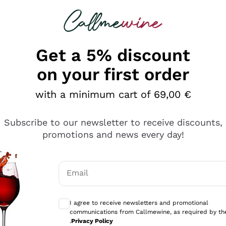
 looking for
Champagne
Sparkling Wines
Al
Get a 5% discount
on your first order
with a minimum cart of 69,00 €
Subscribe to our newsletter to receive discounts,
promotions and news every day!
Email
Optional consents to receive communicati
I agree to receive newsletters and promotional
communications from Callmewine, as required by th
se non è male ma secondo me ci sono alternative che hanno p
.
Privacy Policy