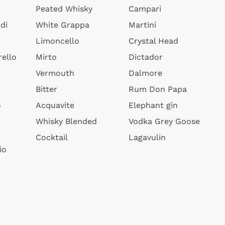
Peated Whisky
Campari
di
White Grappa
Martini
Limoncello
Crystal Head
ello
Mirto
Dictador
Vermouth
Dalmore
Bitter
Rum Don Papa
o
Acquavite
Elephant gin
Whisky Blended
Vodka Grey Goose
Cocktail
Lagavulin
io