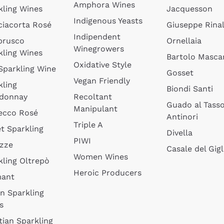
Amphora Wines
kling Wines
Jacquesson
Indigenous Yeasts
ciacorta Rosé
Giuseppe Rinal
Indipendent
brusco
Ornellaia
Winegrowers
kling Wines
Bartolo Mascar
Oxidative Style
 Sparkling Wine
Gosset
Vegan Friendly
kling
Biondi Santi
donnay
Recoltant
Guado al Tass
Manipulant
ecco Rosé
Antinori
Triple A
t Sparkling
Divella
PIWI
izze
Casale del Gigl
Women Wines
kling Oltrepò
Heroic Producers
mant
an Sparkling
s
tian Sparkling