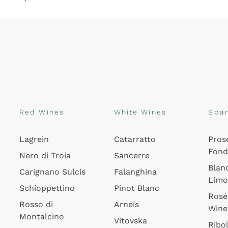
Red Wines
White Wines
Spar
Lagrein
Catarratto
Pros
Fon
Nero di Troia
Sancerre
Blan
Carignano Sulcis
Falanghina
Lim
Schioppettino
Pinot Blanc
Rosé
Rosso di
Arneis
Wine
Montalcino
Vitovska
Ribol