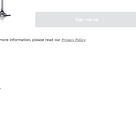
na e lo consiglio! 👍
Sign me up
 more information, please read our
Privacy Policy
.