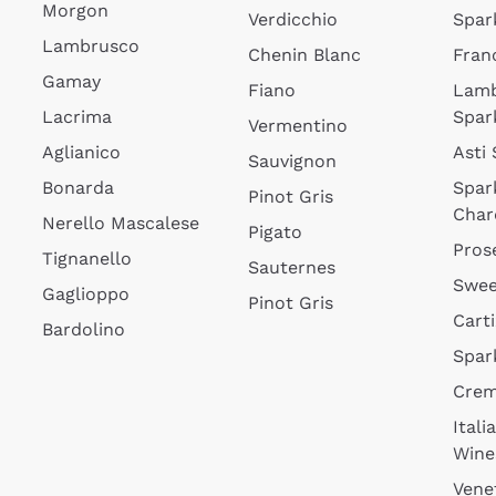
Morgon
Verdicchio
Spar
Lambrusco
Chenin Blanc
Fran
Gamay
Fiano
Lam
Lacrima
Spar
Vermentino
Aglianico
Asti
Sauvignon
Bonarda
Spar
Pinot Gris
Char
Nerello Mascalese
Pigato
Pros
Tignanello
Sauternes
Swee
Gaglioppo
Pinot Gris
Cart
Bardolino
Spar
Cre
Itali
Wine
Vene