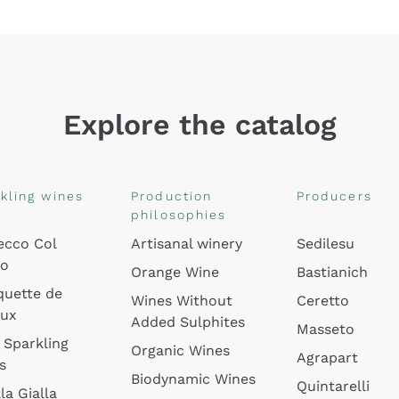
Explore the catalog
kling wines
Production
Producers
philosophies
ecco Col
Artisanal winery
Sedilesu
do
Orange Wine
Bastianich
quette de
Wines Without
Ceretto
oux
Added Sulphites
Masseto
 Sparkling
Organic Wines
Agrapart
s
Biodynamic Wines
Quintarelli
la Gialla