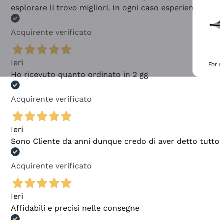
esplorare li trovo migliori. In ogni caso esperienza buo
Acquirente verificato
Ieri
For
Ho ricevuto quanto ordinato in 2 gg
Acquirente verificato
Ieri
Sono Cliente da anni dunque credo di aver detto tutto
Acquirente verificato
Ieri
Affidabili e precisi nelle consegne