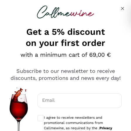
Skip to content
Describe what you are looking for
Get a 5% discount
on your first order
Ottimo
with a minimum cart of 69,00 €
4,5
/5
2.566
Subscribe to our newsletter to receive
recensioni
discounts, promotions and news every day!
Le nostre recensioni a 4 e 5 stelle.
Clicca qui per leggerle tutte >
Email
Precedente
Successivo
Optional consents to receive communicat
I agree to receive newsletters and
Ieri
promotional communications from
Ordine tutto ok, niente da dire a riguardo. Il sito in se
Callmewine, as required by the .
Privacy