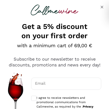
Skip to content
Describe what you are looking for
Get a 5% discount
on your first order
Ottimo
with a minimum cart of 69,00 €
4,5
/5
2.566
Subscribe to our newsletter to receive
recensioni
discounts, promotions and news every day!
Le nostre recensioni a 4 e 5 stelle.
Clicca qui per leggerle tutte >
Email
Precedente
Successivo
Optional consents to receive communicat
I agree to receive newsletters and
Ieri
promotional communications from
Ordine tutto ok, niente da dire a riguardo. Il sito in se
Callmewine, as required by the .
Privacy