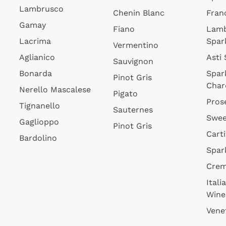
Lambrusco
Chenin Blanc
Fran
Gamay
Fiano
Lam
Lacrima
Spar
Vermentino
Aglianico
Asti
Sauvignon
Bonarda
Spar
Pinot Gris
Char
Nerello Mascalese
Pigato
Pros
Tignanello
Sauternes
Swee
Gaglioppo
Pinot Gris
Cart
Bardolino
Spar
Cre
Itali
Wine
Vene