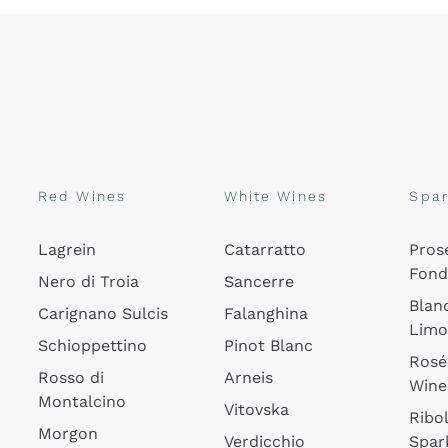
Red Wines
White Wines
Spar
Lagrein
Catarratto
Pros
Fon
Nero di Troia
Sancerre
Blan
Carignano Sulcis
Falanghina
Lim
Schioppettino
Pinot Blanc
Rosé
Rosso di
Arneis
Wine
Montalcino
Vitovska
Ribol
Morgon
Verdicchio
Spar