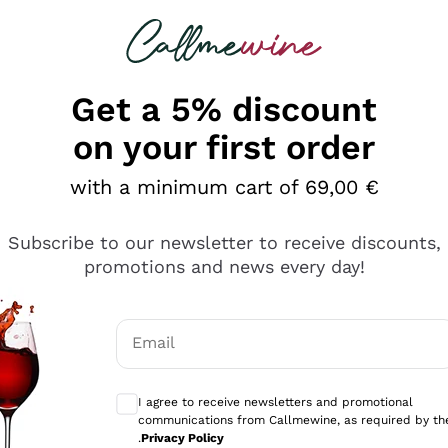
 looking for
Champagne
Sparkling Wines
Al
Get a 5% discount
on your first order
with a minimum cart of 69,00 €
Subscribe to our newsletter to receive discounts,
promotions and news every day!
Email
Optional consents to receive communicati
I agree to receive newsletters and promotional
communications from Callmewine, as required by th
tanti prodotti diversi e con un ampio range di prezzo. Le 
.
Privacy Policy