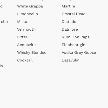
di
White Grappa
Martini
Limoncello
Crystal Head
ello
Mirto
Dictador
Vermouth
Dalmore
Bitter
Rum Don Papa
o
Acquavite
Elephant gin
Whisky Blended
Vodka Grey Goose
Cocktail
Lagavulin
io