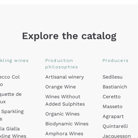
Explore the catalog
kling wines
Production
Producers
philosophies
ecco Col
Artisanal winery
Sedilesu
do
Orange Wine
Bastianich
quette de
Wines Without
Ceretto
oux
Added Sulphites
Masseto
 Sparkling
Organic Wines
Agrapart
s
Biodynamic Wines
Quintarelli
la Gialla
Amphora Wines
kling Wines
Jacquesson