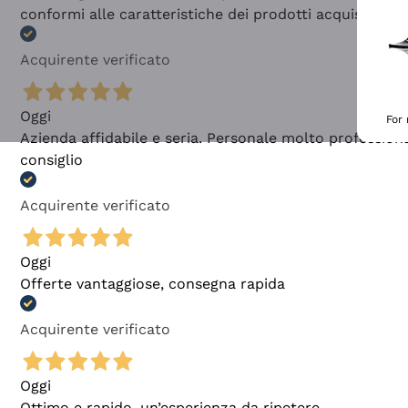
conformi alle caratteristiche dei prodotti acquistati
Acquirente verificato
Oggi
For
Azienda affidabile e seria. Personale molto profession
consiglio
Acquirente verificato
Oggi
Offerte vantaggiose, consegna rapida
Acquirente verificato
Oggi
Ottimo e rapido, un’esperienza da ripetere