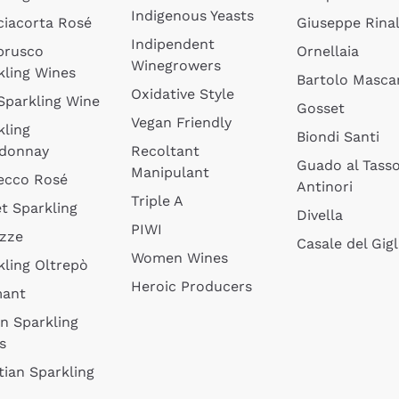
Indigenous Yeasts
ciacorta Rosé
Giuseppe Rinal
Indipendent
brusco
Ornellaia
Winegrowers
kling Wines
Bartolo Mascar
Oxidative Style
 Sparkling Wine
Gosset
Vegan Friendly
kling
Biondi Santi
donnay
Recoltant
Guado al Tass
Manipulant
ecco Rosé
Antinori
Triple A
t Sparkling
Divella
PIWI
izze
Casale del Gigl
Women Wines
kling Oltrepò
Heroic Producers
mant
an Sparkling
s
tian Sparkling