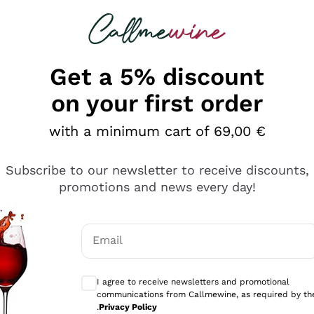
 looking for
Champagne
Sparkling Wines
Al
Get a 5% discount
on your first order
with a minimum cart of 69,00 €
Subscribe to our newsletter to receive discounts,
promotions and news every day!
Email
Optional consents to receive communicati
I agree to receive newsletters and promotional
communications from Callmewine, as required by th
e professionalità
.
Privacy Policy