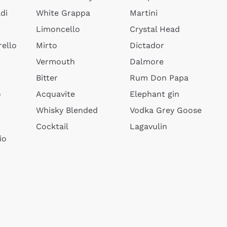
di
White Grappa
Martini
Limoncello
Crystal Head
ello
Mirto
Dictador
Vermouth
Dalmore
Bitter
Rum Don Papa
o
Acquavite
Elephant gin
Whisky Blended
Vodka Grey Goose
Cocktail
Lagavulin
io