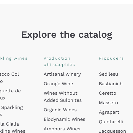
Explore the catalog
kling wines
Production
Producers
philosophies
ecco Col
Artisanal winery
Sedilesu
do
Orange Wine
Bastianich
quette de
Wines Without
Ceretto
oux
Added Sulphites
Masseto
 Sparkling
Organic Wines
Agrapart
s
Biodynamic Wines
Quintarelli
la Gialla
Amphora Wines
kling Wines
Jacquesson