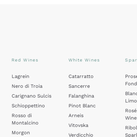
Red Wines
White Wines
Spar
Lagrein
Catarratto
Pros
Fon
Nero di Troia
Sancerre
Blan
Carignano Sulcis
Falanghina
Lim
Schioppettino
Pinot Blanc
Rosé
Rosso di
Arneis
Wine
Montalcino
Vitovska
Ribol
Morgon
Verdicchio
Spar