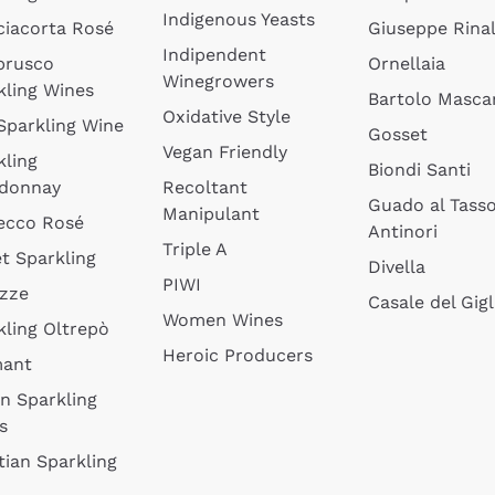
Indigenous Yeasts
ciacorta Rosé
Giuseppe Rinal
Indipendent
brusco
Ornellaia
Winegrowers
kling Wines
Bartolo Mascar
Oxidative Style
 Sparkling Wine
Gosset
Vegan Friendly
kling
Biondi Santi
donnay
Recoltant
Guado al Tass
Manipulant
ecco Rosé
Antinori
Triple A
t Sparkling
Divella
PIWI
izze
Casale del Gigl
Women Wines
kling Oltrepò
Heroic Producers
mant
an Sparkling
s
tian Sparkling