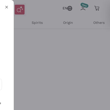
EN
l Wines
Spirits
Origin
Others
ons and personalized offers
e