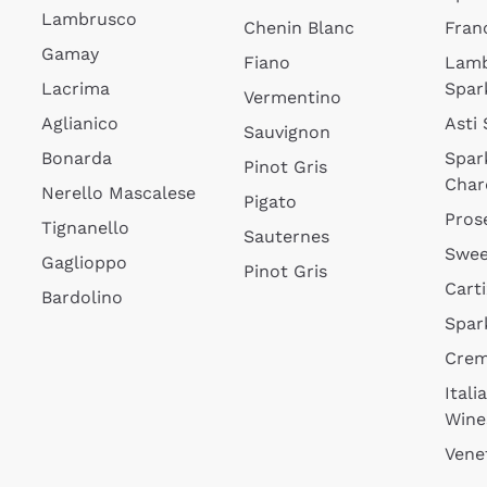
Lambrusco
Chenin Blanc
Fran
Gamay
Fiano
Lam
Lacrima
Spar
Vermentino
Aglianico
Asti
Sauvignon
Bonarda
Spar
Pinot Gris
Char
Nerello Mascalese
Pigato
Pros
Tignanello
Sauternes
Swee
Gaglioppo
Pinot Gris
Cart
Bardolino
Spar
Cre
Itali
Wine
Vene