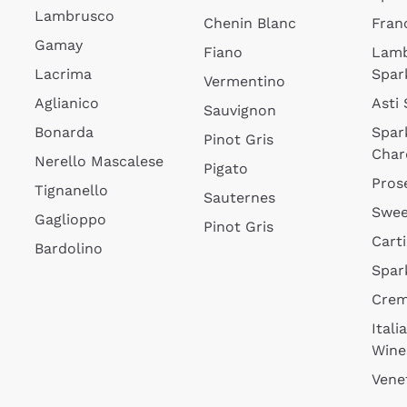
Lambrusco
Chenin Blanc
Fran
Gamay
Fiano
Lam
Lacrima
Spar
Vermentino
Aglianico
Asti
Sauvignon
Bonarda
Spar
Pinot Gris
Char
Nerello Mascalese
Pigato
Pros
Tignanello
Sauternes
Swee
Gaglioppo
Pinot Gris
Cart
Bardolino
Spar
Cre
Itali
Wine
Vene