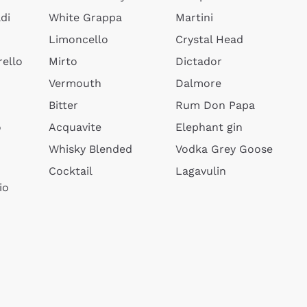
di
White Grappa
Martini
Limoncello
Crystal Head
ello
Mirto
Dictador
Vermouth
Dalmore
Bitter
Rum Don Papa
o
Acquavite
Elephant gin
Whisky Blended
Vodka Grey Goose
Cocktail
Lagavulin
io