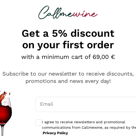
 looking for
Champagne
Sparkling Wines
Al
Get a 5% discount
on your first order
with a minimum cart of 69,00 €
Subscribe to our newsletter to receive discounts,
promotions and news every day!
Email
Optional consents to receive communicati
I agree to receive newsletters and promotional
communications from Callmewine, as required by th
tanti prodotti diversi e con un ampio range di prezzo. Le 
.
Privacy Policy