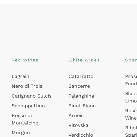
Red Wines
White Wines
Spar
Lagrein
Catarratto
Pros
Fon
Nero di Troia
Sancerre
Blan
Carignano Sulcis
Falanghina
Lim
Schioppettino
Pinot Blanc
Rosé
Rosso di
Arneis
Wine
Montalcino
Vitovska
Ribol
Morgon
Verdicchio
Spar