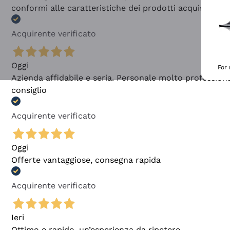
conformi alle caratteristiche dei prodotti acquistati
Acquirente verificato
Oggi
For
Azienda affidabile e seria. Personale molto profession
consiglio
Acquirente verificato
Oggi
Offerte vantaggiose, consegna rapida
Acquirente verificato
Ieri
Ottimo e rapido, un’esperienza da ripetere