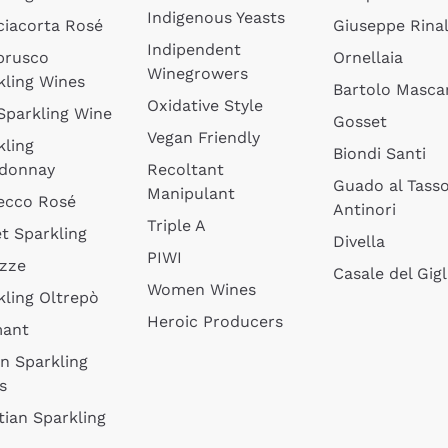
Indigenous Yeasts
ciacorta Rosé
Giuseppe Rinal
Indipendent
brusco
Ornellaia
Winegrowers
kling Wines
Bartolo Mascar
Oxidative Style
 Sparkling Wine
Gosset
Vegan Friendly
kling
Biondi Santi
donnay
Recoltant
Guado al Tass
Manipulant
ecco Rosé
Antinori
Triple A
t Sparkling
Divella
PIWI
izze
Casale del Gigl
Women Wines
kling Oltrepò
Heroic Producers
mant
an Sparkling
s
tian Sparkling