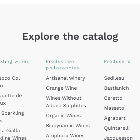
Explore the catalog
kling wines
Production
Producers
philosophies
ecco Col
Artisanal winery
Sedilesu
do
Orange Wine
Bastianich
quette de
Wines Without
Ceretto
oux
Added Sulphites
Masseto
 Sparkling
Organic Wines
Agrapart
s
Biodynamic Wines
Quintarelli
la Gialla
Amphora Wines
kling Wines
Jacquesson