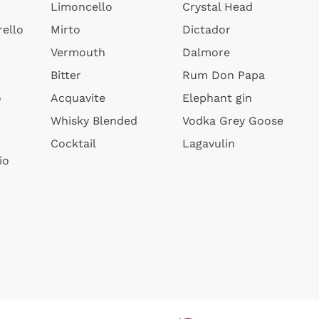
Limoncello
Crystal Head
ello
Mirto
Dictador
Vermouth
Dalmore
Bitter
Rum Don Papa
o
Acquavite
Elephant gin
Whisky Blended
Vodka Grey Goose
Cocktail
Lagavulin
io