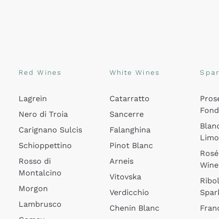
Red Wines
White Wines
Spar
Lagrein
Catarratto
Pros
Fon
Nero di Troia
Sancerre
Blan
Carignano Sulcis
Falanghina
Lim
Schioppettino
Pinot Blanc
Rosé
Rosso di
Arneis
Wine
Montalcino
Vitovska
Ribol
Morgon
Verdicchio
Spar
Lambrusco
Chenin Blanc
Fran