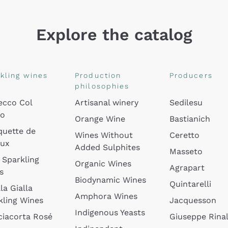
Explore the catalog
kling wines
Production
Producers
philosophies
ecco Col
Artisanal winery
Sedilesu
do
Orange Wine
Bastianich
quette de
Wines Without
Ceretto
oux
Added Sulphites
Masseto
 Sparkling
Organic Wines
Agrapart
s
Biodynamic Wines
Quintarelli
la Gialla
Amphora Wines
kling Wines
Jacquesson
Indigenous Yeasts
ciacorta Rosé
Giuseppe Rinal