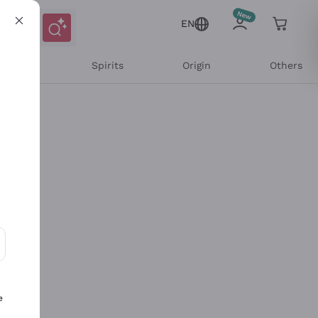
EN
l Wines
Spirits
Origin
Others
ons and personalized offers
e