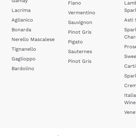
Gamay
Fiano
Lam
Lacrima
Spar
Vermentino
Aglianico
Asti
Sauvignon
Bonarda
Spar
Pinot Gris
Char
Nerello Mascalese
Pigato
Pros
Tignanello
Sauternes
Swee
Gaglioppo
Pinot Gris
Cart
Bardolino
Spar
Cre
Itali
Wine
Vene