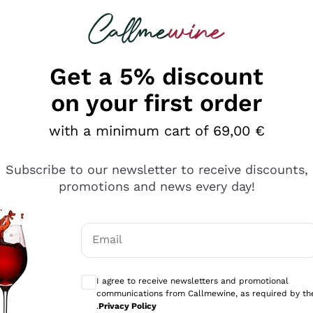
 looking for
Champagne
Sparkling Wines
Al
Get a 5% discount
on your first order
with a minimum cart of 69,00 €
Subscribe to our newsletter to receive discounts,
promotions and news every day!
Email
Optional consents to receive communicati
I agree to receive newsletters and promotional
communications from Callmewine, as required by th
sima
.
Privacy Policy