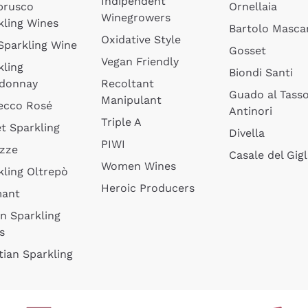
Indipendent
brusco
Ornellaia
Winegrowers
kling Wines
Bartolo Mascar
Oxidative Style
 Sparkling Wine
Gosset
Vegan Friendly
kling
Biondi Santi
donnay
Recoltant
Guado al Tass
Manipulant
ecco Rosé
Antinori
Triple A
t Sparkling
Divella
PIWI
izze
Casale del Gigl
Women Wines
kling Oltrepò
Heroic Producers
mant
an Sparkling
s
tian Sparkling