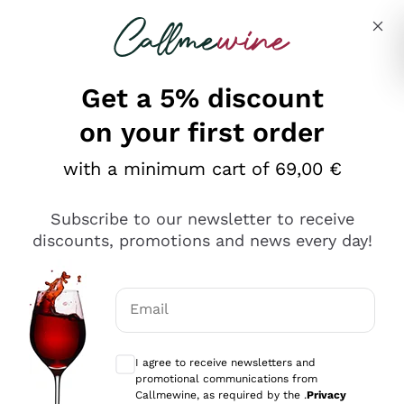
Skip to content
Describe what you are looking for
Get a 5% discount
on your first order
Ottimo
with a minimum cart of 69,00 €
4,5
/5
2.567
Subscribe to our newsletter to receive
recensioni
discounts, promotions and news every day!
Le nostre recensioni a 4 e 5 stelle.
Clicca qui per leggerle tutte >
Email
Precedente
Successivo
Optional consents to receive communicat
I agree to receive newsletters and
Oggi
promotional communications from
Ottimo servizio!
Callmewine, as required by the .
Privacy