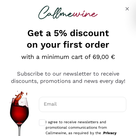
Skip to content
Describe what you are looking for
Get a 5% discount
on your first order
Ottimo
with a minimum cart of 69,00 €
4,5
/5
2.566
Subscribe to our newsletter to receive
recensioni
discounts, promotions and news every day!
Le nostre recensioni a 4 e 5 stelle.
Clicca qui per leggerle tutte >
Email
Precedente
Successivo
Optional consents to receive communicat
I agree to receive newsletters and
Ieri
promotional communications from
Ordine tutto ok, niente da dire a riguardo. Il sito in se
Callmewine, as required by the .
Privacy