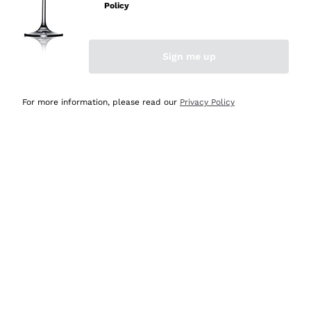
Policy
Acquirente verificato
Sign me up
Ieri
Semplice nell'uso, puntuali e veloci.
For more information, please read our
Privacy Policy
Acquirente verificato
Ieri
Ottima come sempre!
Acquirente verificato
2 Giorni Fa
Buona esperienza
Acquirente verificato