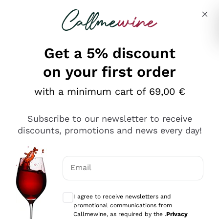
Skip to content
Describe what you are looking for
Get a 5% discount
on your first order
Ottimo
with a minimum cart of 69,00 €
4,5
/5
2.551
Subscribe to our newsletter to receive
recensioni
discounts, promotions and news every day!
Le nostre recensioni a 4 e 5 stelle.
Clicca qui per leggerle tutte >
Email
Precedente
Successivo
Optional consents to receive communicat
I agree to receive newsletters and
Oggi
promotional communications from
Perfetti e attenti al cliente
Callmewine, as required by the .
Privacy