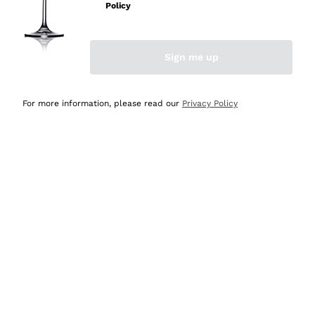
Policy
Acquirente verificato
Sign me up
Ieri
Semplice nell'uso, puntuali e veloci.
For more information, please read our
Privacy Policy
Acquirente verificato
Ieri
Ottima come sempre!
Acquirente verificato
2 Giorni Fa
Buona esperienza
Acquirente verificato