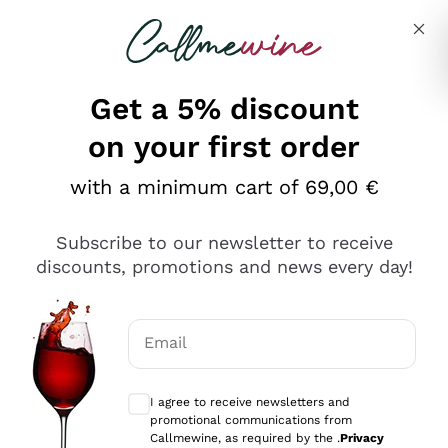
Skip to content
Describe what you are looking for
Get a 5% discount
on your first order
Ottimo
with a minimum cart of 69,00 €
4,5
/5
2.551
Subscribe to our newsletter to receive
recensioni
discounts, promotions and news every day!
Le nostre recensioni a 4 e 5 stelle.
Clicca qui per leggerle tutte >
Email
Precedente
Successivo
Optional consents to receive communicat
I agree to receive newsletters and
Oggi
promotional communications from
Perfetti e attenti al cliente
Callmewine, as required by the .
Privacy