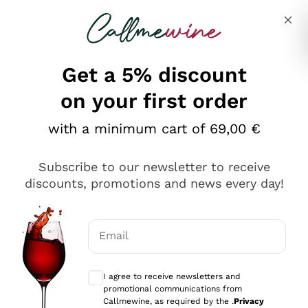
Skip to content
Describe what you are looking for
Get a 5% discount
on your first order
Ottimo
with a minimum cart of 69,00 €
4,5
/5
2.566
Subscribe to our newsletter to receive
recensioni
discounts, promotions and news every day!
Le nostre recensioni a 4 e 5 stelle.
Clicca qui per leggerle tutte >
Email
Precedente
Successivo
Optional consents to receive communicat
I agree to receive newsletters and
Ieri
promotional communications from
Ordine tutto ok, niente da dire a riguardo. Il sito in se
Callmewine, as required by the .
Privacy