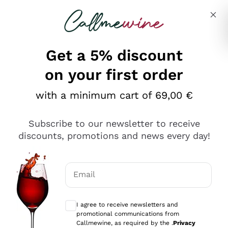
Skip to content
Describe what you are looking for
Get a 5% discount
on your first order
Ottimo
with a minimum cart of 69,00 €
4,5
/5
2.567
Subscribe to our newsletter to receive
recensioni
discounts, promotions and news every day!
Le nostre recensioni a 4 e 5 stelle.
Clicca qui per leggerle tutte >
Email
Precedente
Successivo
Optional consents to receive communicat
I agree to receive newsletters and
Oggi
promotional communications from
Ottimo servizio!
Callmewine, as required by the .
Privacy