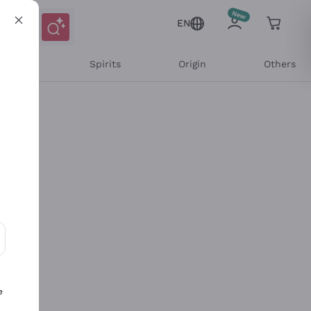
EN
l Wines
Spirits
Origin
Others
ons and personalized offers
e