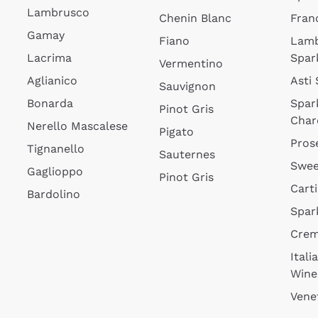
Lambrusco
Chenin Blanc
Fran
Gamay
Fiano
Lam
Lacrima
Spar
Vermentino
Aglianico
Asti
Sauvignon
Bonarda
Spar
Pinot Gris
Char
Nerello Mascalese
Pigato
Pros
Tignanello
Sauternes
Swee
Gaglioppo
Pinot Gris
Cart
Bardolino
Spar
Cre
Itali
Wine
Vene