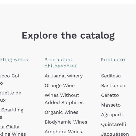
Explore the catalog
kling wines
Production
Producers
philosophies
ecco Col
Artisanal winery
Sedilesu
do
Orange Wine
Bastianich
quette de
Wines Without
Ceretto
oux
Added Sulphites
Masseto
 Sparkling
Organic Wines
Agrapart
s
Biodynamic Wines
Quintarelli
la Gialla
Amphora Wines
kling Wines
Jacquesson