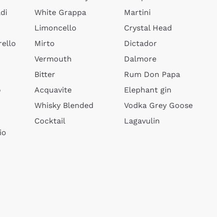
di
White Grappa
Martini
Limoncello
Crystal Head
ello
Mirto
Dictador
Vermouth
Dalmore
Bitter
Rum Don Papa
o
Acquavite
Elephant gin
Whisky Blended
Vodka Grey Goose
Cocktail
Lagavulin
io