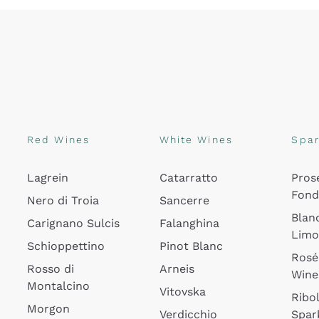
Red Wines
White Wines
Spar
Lagrein
Catarratto
Pros
Fon
Nero di Troia
Sancerre
Blan
Carignano Sulcis
Falanghina
Lim
Schioppettino
Pinot Blanc
Rosé
Rosso di
Arneis
Wine
Montalcino
Vitovska
Ribol
Morgon
Verdicchio
Spar