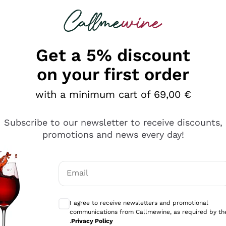
 looking for
Champagne
Sparkling Wines
Al
Get a 5% discount
on your first order
with a minimum cart of 69,00 €
Subscribe to our newsletter to receive discounts,
promotions and news every day!
Email
Optional consents to receive communicati
I agree to receive newsletters and promotional
communications from Callmewine, as required by th
e professionalità
.
Privacy Policy