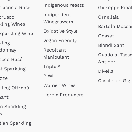
Indigenous Yeasts
ciacorta Rosé
Giuseppe Rinal
Indipendent
brusco
Ornellaia
Winegrowers
kling Wines
Bartolo Mascar
Oxidative Style
 Sparkling Wine
Gosset
Vegan Friendly
kling
Biondi Santi
donnay
Recoltant
Guado al Tass
Manipulant
ecco Rosé
Antinori
Triple A
t Sparkling
Divella
PIWI
izze
Casale del Gigl
Women Wines
kling Oltrepò
Heroic Producers
mant
an Sparkling
s
tian Sparkling