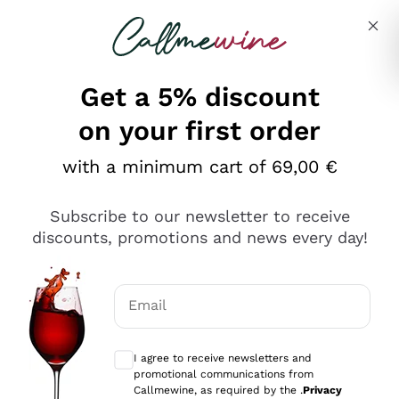
Skip to content
Describe what you are looking for
Get a 5% discount
on your first order
Ottimo
with a minimum cart of 69,00 €
4,5
/5
2.561
Subscribe to our newsletter to receive
recensioni
discounts, promotions and news every day!
Le nostre recensioni a 4 e 5 stelle.
Clicca qui per leggerle tutte >
Email
Precedente
Successivo
Optional consents to receive communicat
I agree to receive newsletters and
Oggi
promotional communications from
Acquisto semplice nelle modalità, gestito con rapidità e
Callmewine, as required by the .
Privacy