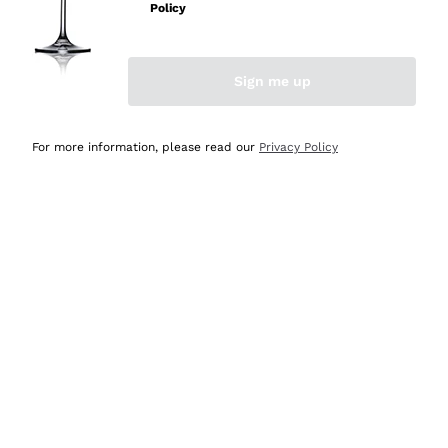
professionalità
Policy
Acquirente verificato
Sign me up
Oggi
Seri affidabili
For more information, please read our
Privacy Policy
Acquirente verificato
Ieri
Il catalogo offre moltissime possibilità di scelta tra tanti
prodotti diversi e con un ampio range di prezzo. Le
indicazioni dei consulenti sono estremamente chiare e
conformi alle caratteristiche dei prodotti acquistati
Acquirente verificato