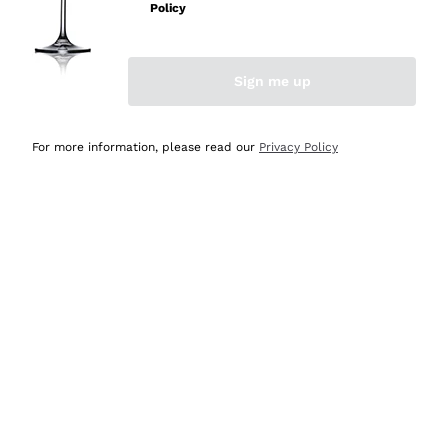
velocissima
Policy
Acquirente verificato
Sign me up
Ieri
Perfetti e attenti al cliente
For more information, please read our
Privacy Policy
Acquirente verificato
2 Giorni Fa
Semplice nell'uso, puntuali e veloci.
Acquirente verificato
2 Giorni Fa
Ottima come sempre!