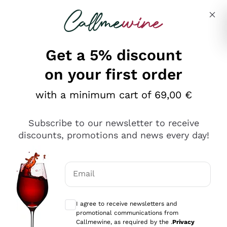
Skip to content
Describe what you are looking for
Get a 5% discount
on your first order
Ottimo
with a minimum cart of 69,00 €
4,5
/5
2.552
Subscribe to our newsletter to receive
recensioni
discounts, promotions and news every day!
Le nostre recensioni a 4 e 5 stelle.
Clicca qui per leggerle tutte >
Email
Precedente
Successivo
Optional consents to receive communicat
I agree to receive newsletters and
Oggi
promotional communications from
Ottima facilità di acquisto sul sito e consegna
Callmewine, as required by the .
Privacy