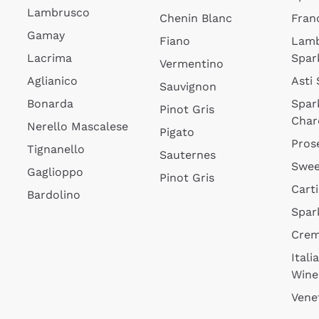
Lambrusco
Chenin Blanc
Fran
Gamay
Fiano
Lam
Lacrima
Spar
Vermentino
Aglianico
Asti
Sauvignon
Bonarda
Spar
Pinot Gris
Char
Nerello Mascalese
Pigato
Pros
Tignanello
Sauternes
Swee
Gaglioppo
Pinot Gris
Cart
Bardolino
Spar
Cre
Itali
Wine
Vene