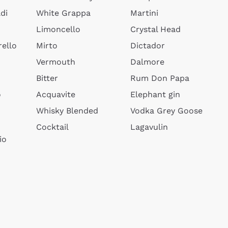
di
White Grappa
Martini
Limoncello
Crystal Head
ello
Mirto
Dictador
Vermouth
Dalmore
Bitter
Rum Don Papa
o
Acquavite
Elephant gin
Whisky Blended
Vodka Grey Goose
Cocktail
Lagavulin
io