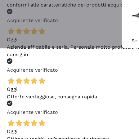
conformi alle caratteristiche dei prodotti acquistati
Acquirente verificato
Oggi
For
Azienda affidabile e seria. Personale molto profession
consiglio
Acquirente verificato
Oggi
Offerte vantaggiose, consegna rapida
Acquirente verificato
Oggi
Ottimo e rapido, un’esperienza da ripetere