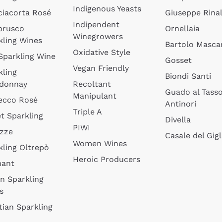
Indigenous Yeasts
ciacorta Rosé
Giuseppe Rinal
Indipendent
brusco
Ornellaia
Winegrowers
kling Wines
Bartolo Mascar
Oxidative Style
 Sparkling Wine
Gosset
Vegan Friendly
kling
Biondi Santi
donnay
Recoltant
Guado al Tass
Manipulant
ecco Rosé
Antinori
Triple A
t Sparkling
Divella
PIWI
izze
Casale del Gigl
Women Wines
kling Oltrepò
Heroic Producers
mant
an Sparkling
s
tian Sparkling