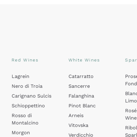
Red Wines
White Wines
Spar
Lagrein
Catarratto
Pros
Fon
Nero di Troia
Sancerre
Blan
Carignano Sulcis
Falanghina
Lim
Schioppettino
Pinot Blanc
Rosé
Rosso di
Arneis
Wine
Montalcino
Vitovska
Ribol
Morgon
Verdicchio
Spar