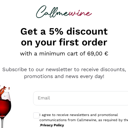
 looking for
Champagne
Sparkling Wines
Al
Get a 5% discount
on your first order
with a minimum cart of 69,00 €
Subscribe to our newsletter to receive discounts,
promotions and news every day!
Email
Optional consents to receive communicati
I agree to receive newsletters and promotional
communications from Callmewine, as required by th
tanti prodotti diversi e con un ampio range di prezzo. Le 
.
Privacy Policy