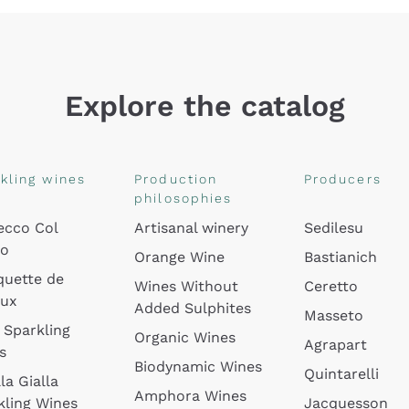
Explore the catalog
kling wines
Production
Producers
philosophies
ecco Col
Artisanal winery
Sedilesu
do
Orange Wine
Bastianich
quette de
Wines Without
Ceretto
oux
Added Sulphites
Masseto
 Sparkling
Organic Wines
Agrapart
s
Biodynamic Wines
Quintarelli
la Gialla
Amphora Wines
kling Wines
Jacquesson