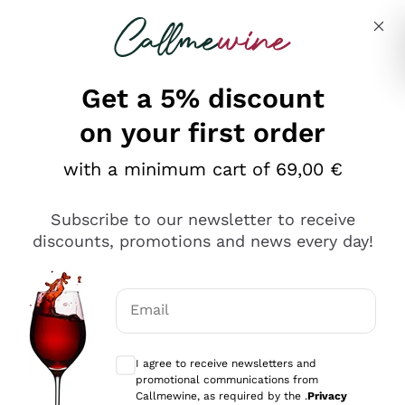
Skip to content
Describe what you are looking for
Get a 5% discount
on your first order
Ottimo
with a minimum cart of 69,00 €
4,5
/5
2.559
Subscribe to our newsletter to receive
recensioni
discounts, promotions and news every day!
Le nostre recensioni a 4 e 5 stelle.
Clicca qui per leggerle tutte >
Email
Precedente
Successivo
Optional consents to receive communicat
I agree to receive newsletters and
Oggi
promotional communications from
Il catalogo offre moltissime possibilità di scelta tra tanti
Callmewine, as required by the .
Privacy