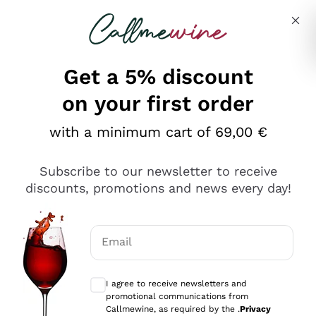
Skip to content
Describe what you are looking for
Get a 5% discount
on your first order
Ottimo
with a minimum cart of 69,00 €
4,5
/5
2.566
Subscribe to our newsletter to receive
recensioni
discounts, promotions and news every day!
Le nostre recensioni a 4 e 5 stelle.
Clicca qui per leggerle tutte >
Email
Precedente
Successivo
Optional consents to receive communicat
I agree to receive newsletters and
Oggi
promotional communications from
Ordine tutto ok, niente da dire a riguardo. Il sito in se
Callmewine, as required by the .
Privacy