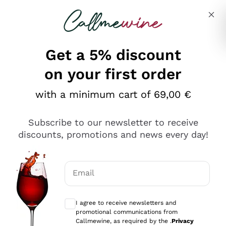
Skip to content
Describe what you are looking for
Get a 5% discount
on your first order
Ottimo
with a minimum cart of 69,00 €
4,5
/5
2.567
Subscribe to our newsletter to receive
recensioni
discounts, promotions and news every day!
Le nostre recensioni a 4 e 5 stelle.
Clicca qui per leggerle tutte >
Email
Precedente
Successivo
Optional consents to receive communicat
I agree to receive newsletters and
Oggi
promotional communications from
Ottimo servizio!
Callmewine, as required by the .
Privacy