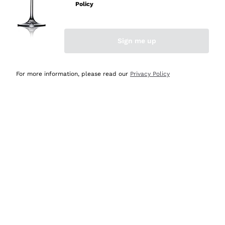
Policy
Acquirente verificato
Sign me up
Ieri
Semplice nell'uso, puntuali e veloci.
For more information, please read our
Privacy Policy
Acquirente verificato
Ieri
Ottima come sempre!
Acquirente verificato
2 Giorni Fa
Buona esperienza
Acquirente verificato