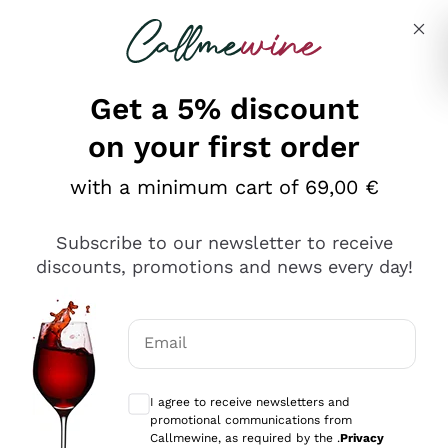
Skip to content
Describe what you are looking for
Get a 5% discount
on your first order
Ottimo
with a minimum cart of 69,00 €
4,5
/5
2.551
Subscribe to our newsletter to receive
recensioni
discounts, promotions and news every day!
Le nostre recensioni a 4 e 5 stelle.
Clicca qui per leggerle tutte >
Email
Precedente
Successivo
Optional consents to receive communicat
I agree to receive newsletters and
Oggi
promotional communications from
Perfetti e attenti al cliente
Callmewine, as required by the .
Privacy